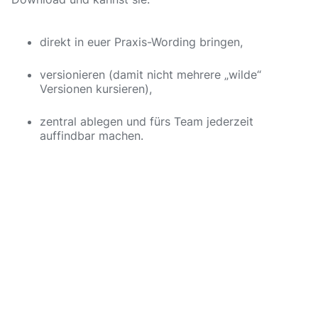
direkt in euer Praxis-Wording bringen,
versionieren (damit nicht mehrere „wilde“
Versionen kursieren),
zentral ablegen und fürs Team jederzeit
auffindbar machen.
Christian Jager, M. Sc.
Autor
Christian Jager
ist Gründer und Geschäftsführer der
Paul Solutions GmbH
sowie der
InnovaPrax GmbH
.